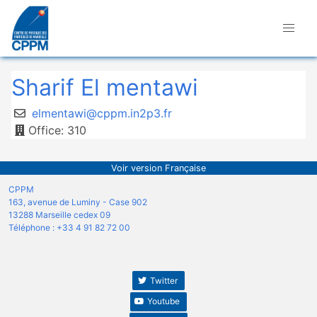
Sharif El mentawi
elmentawi@cppm.in2p3.fr
Office: 310
Voir version Française
CPPM
163, avenue de Luminy - Case 902
13288 Marseille cedex 09
Téléphone : +33 4 91 82 72 00
Twitter
Youtube