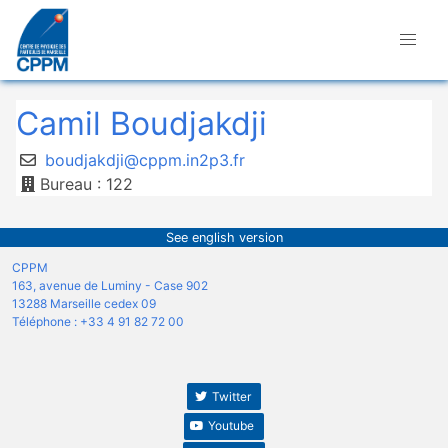
Camil Boudjakdji
boudjakdji@cppm.in2p3.fr
Bureau : 122
See english version
CPPM
163, avenue de Luminy - Case 902
13288 Marseille cedex 09
Téléphone : +33 4 91 82 72 00
Twitter
Youtube