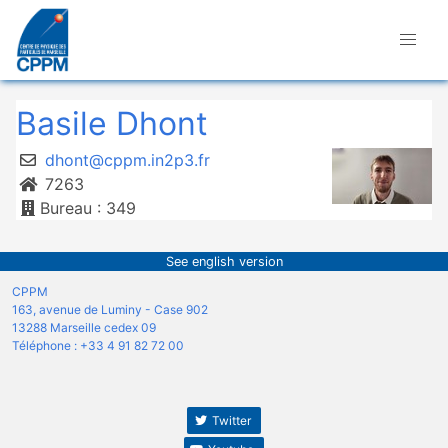
Basile Dhont
dhont@cppm.in2p3.fr
7263
Bureau : 349
See english version
CPPM
163, avenue de Luminy - Case 902
13288 Marseille cedex 09
Téléphone : +33 4 91 82 72 00
Twitter