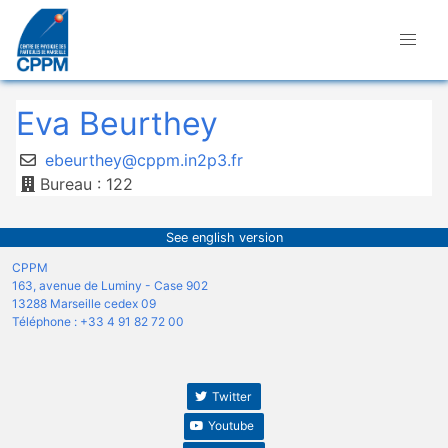
Eva Beurthey
ebeurthey@cppm.in2p3.fr
Bureau : 122
See english version
CPPM
163, avenue de Luminy - Case 902
13288 Marseille cedex 09
Téléphone : +33 4 91 82 72 00
Twitter
Youtube