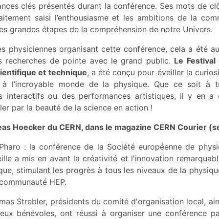
ndances clés présentés durant la conférence. Ses mots de c
itement saisi l’enthousiasme et les ambitions de la com
nes grandes étapes de la compréhension de notre Univers.
les physiciennes organisant cette conférence, cela a été au
es recherches de pointe avec le grand public.
Le Festival
cientifique et technique
, a été conçu pour éveiller la curios
c à l’incroyable monde de la physique. Que ce soit à t
rs interactifs ou des performances artistiques, il y en a
ler par la beauté de la science en action !
as Hoecker du CERN, dans le magazine CERN Courier (sep
Pharo : la conférence de la Société européenne de physi
ille a mis en avant la créativité et l'innovation remarquab
que, stimulant les progrès à tous les niveaux de la physiq
a communauté HEP.
mas Strebler, présidents du comité d'organisation local, a
ux bénévoles, ont réussi à organiser une conférence pa