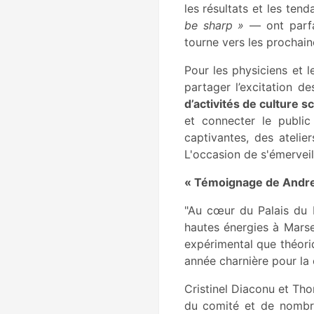
les résultats et les te
be sharp »
— ont parfa
tourne vers les prochai
Pour les physiciens et 
partager l’excitation d
d’activités de culture s
et connecter le publi
captivantes, des atelie
L'occasion de s'émerveil
« Témoignage de Andre
"Au cœur du Palais du 
hautes énergies à Marse
expérimental que théori
année charnière pour l
Cristinel Diaconu et Tho
du comité et de nombre