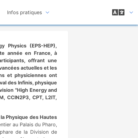
Infos pratiques
gy Physics (EPS-HEP),
tte année en France, à
rticipants, offrant une
vancées actuelles et les
ns et physiciennes ont
al des Infinis, physique
ivision "High Energy and
PM, CCIN2P3, CPT, L2IT,
 la Physique des Hautes
tier au Palais du Pharo,
 phare de la Division de