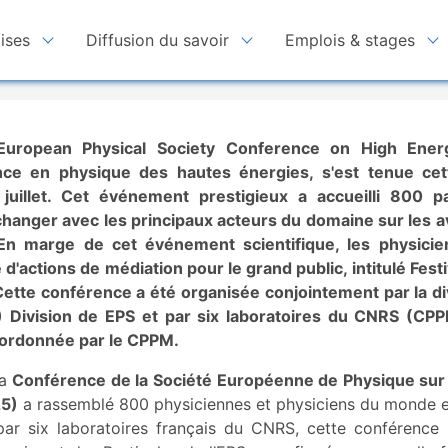
ises
Diffusion du savoir
Emplois & stages
 European Physical Society Conference on High Ener
ce en physique des hautes énergies, s'est tenue ce
juillet. Cet événement prestigieux a accueilli 800 pa
hanger avec les principaux acteurs du domaine sur les a
 En marge de cet événement scientifique, les physicie
actions de médiation pour le grand public, intitulé Festiv
 Cette conférence a été organisée conjointement par la d
) Division de EPS et par six laboratoires du CNRS (CP
oordonnée par le CPPM.
la
Conférence de la Société Européenne de Physique sur
25)
a rassemblé 800 physiciennes et physiciens du monde en
par six laboratoires français du CNRS, cette conférence