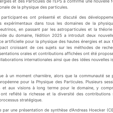
rgies et des Particules de l’EPS a confirmé une nouvelle fo
nale de la physique des particules.
s participant·es ont présenté et discuté des développeme
ts expérimentaux dans tous les domaines de la physiqu
utrinos, en passant par les astroparticules et la théori
apide du domaine, l’édition 2025 a introduit deux nouvel
nce artificielle pour la physique des hautes énergies et aux
mpact croissant de ces sujets sur les méthodes de reche
sentations orales et contributions affichées ont été propos
llaborations internationales ainsi que des idées nouvelles i
nue à un moment charnière, alors que la communauté se p
ropéenne pour la Physique des Particules. Plusieurs ses
res et aux visions à long terme pour le domaine, y comp
 ont reflété la richesse et la diversité des contributions
processus stratégique.
e par une présentation de synthèse d’Andreas Hoecker (C