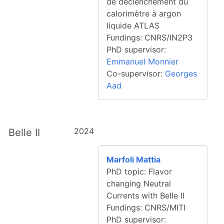
de déclenchement du
calorimètre à argon
liquide ATLAS
Fundings: CNRS/IN2P3
PhD supervisor:
Emmanuel Monnier
Co-supervisor:
Georges
Aad
2024
Belle II
Marfoli Mattia
PhD topic: Flavor
changing Neutral
Currents with Belle II
Fundings: CNRS/MITI
PhD supervisor: