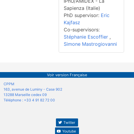
IPhU/AMIDEX - La
Sapienza (Italie)
PhD supervisor:
Eric
Kajfasz
Co-supervisors:
Stéphanie Escoffier
,
Simone Mastrogiovanni
Voir version Française
CPPM
163, avenue de Luminy - Case 902
13288 Marseille cedex 09
Téléphone : +33 4 91 82 72 00
Twitter
Youtube