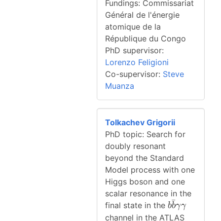
Fundings: Commissariat
Général de l'énergie
atomique de la
République du Congo
PhD supervisor:
Lorenzo Feligioni
Co-supervisor:
Steve
Muanza
Tolkachev Grigorii
PhD topic: Search for
doubly resonant
beyond the Standard
Model process with one
Higgs boson and one
scalar resonance in the
ˉ
b \bar{b} 
final state in the
b
b
γ
γ
channel in the ATLAS