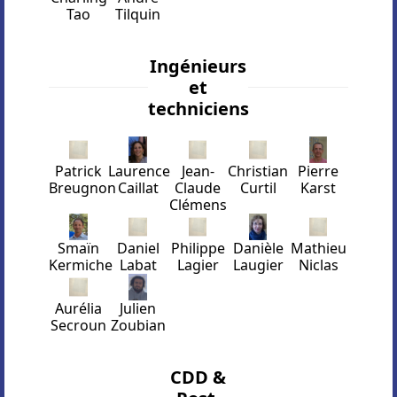
Tao
Tilquin
Ingénieurs
et
techniciens
Patrick
Laurence
Jean-
Christian
Pierre
Breugnon
Caillat
Claude
Curtil
Karst
Clémens
Smaïn
Daniel
Philippe
Danièle
Mathieu
Kermiche
Labat
Lagier
Laugier
Niclas
Aurélia
Julien
Secroun
Zoubian
CDD &