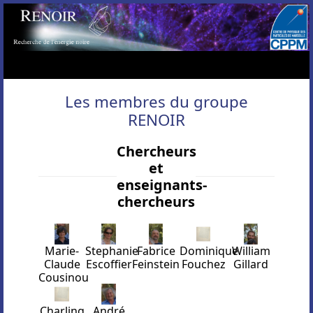
Les membres du groupe
RENOIR
Chercheurs
et
enseignants-
chercheurs
Marie-
Stephanie
Fabrice
Dominique
William
Claude
Escoffier
Feinstein
Fouchez
Gillard
Cousinou
Charling
André