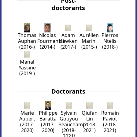
Post-
doctorants
Thomas
Nicolas
Adam
Aurélien
Pierros
Auphan
Fourmanoit
Hawken
Marini
Ntelis
(2016-)
(2014-)
(2017-)
(2015-)
(2018-)
Manal
Yassine
(2019-)
Doctorants
Qiufan
Romain
Marie
Philippe
Sylvain
Lin
Paviot
Aubert
Baratta
Gouyou
(2018-
(2018-
(2017-
(2017-
Beauchamp
2021)
2021)
2020)
2020)
(2018-
2021)