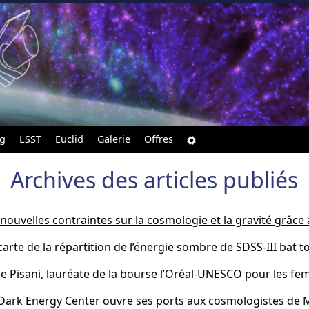
ng
LSST
Euclid
Galerie
Offres
Archives des articles publiés
nouvelles contraintes sur la cosmologie et la gravité grâc
carte de la répartition de l’énergie sombre de SDSS-III bat to
ce Pisani, lauréate de la bourse l’Oréal-UNESCO pour les fe
Dark Energy Center ouvre ses ports aux cosmologistes de M