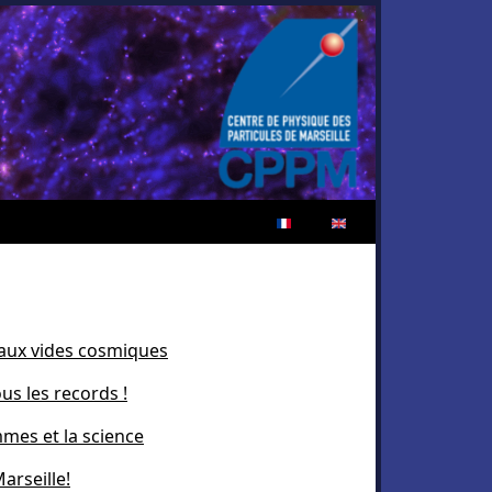
e aux vides cosmiques
us les records !
mmes et la science
arseille!